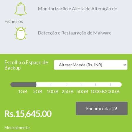
Monitorização e Alerta de Alteração de
Ficheiros
Detecção e Restauração de Malware
Escolha o Espaço de
Backup
1GB
5GB
10GB
25GB
50GB
100GB
200GB
Encomendar já!
Rs.15,645.00
Mensalmente