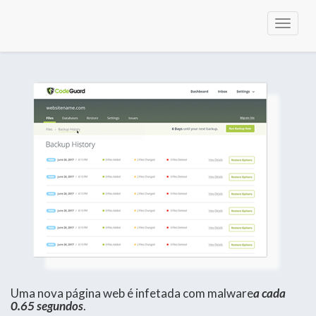
Alterna
navega
Uma nova página web é infetada com malware
a cada
0.65 segundos
.