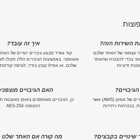
וצות
את השירות הזה?
איך זה עובד?
וי עצמאי של האתר שלכם
קוד גארד מבצע גיבויים יומיים של האת
יומי בכדי להבטיח שהאתר
אוטומטי. באמצעות הגיבויים הללו תוכלו ל
נות זדוניות
שלכם, או אפילו קובץ בודד, לגרסה קודמת 
גיבויים?
האם הגיבויים מוצפני
הגיבויים נשמרים במערכת הגיבויים של אמזון (AWS) אשר
כן, הגיבויים מאוחסנים באופן מאובטח ת
, בבטיחות ויתירות
ההצפנה AES-256
שינויים בקבצים?
מה קורה אם האתר שלנו 