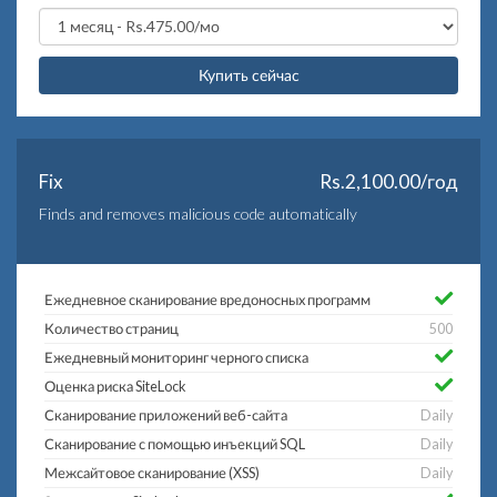
Купить сейчас
Fix
Rs.2,100.00/год
Finds and removes malicious code automatically
Ежедневное сканирование вредоносных программ
Количество страниц
500
Ежедневный мониторинг черного списка
Оценка риска SiteLock
Сканирование приложений веб-сайта
Daily
Сканирование с помощью инъекций SQL
Daily
Межсайтовое сканирование (XSS)
Daily