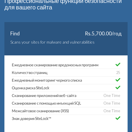
Профессиональные функции безопасности
для вашего сайта
Find
Rs.5,700.00/год
Scans your sites for malware and vulnerabilities
Ежедневное сканирование вредоносных программ
Количество страниц
25
Ежедневный мониторинг черного списка
Оценка риска SiteLock
Сканирование приложений веб-сайта
One Time
Сканирование с помощью инъекций SQL
One Time
Межсайтовое сканирование (XSS)
One Time
Знак доверия SiteLock™