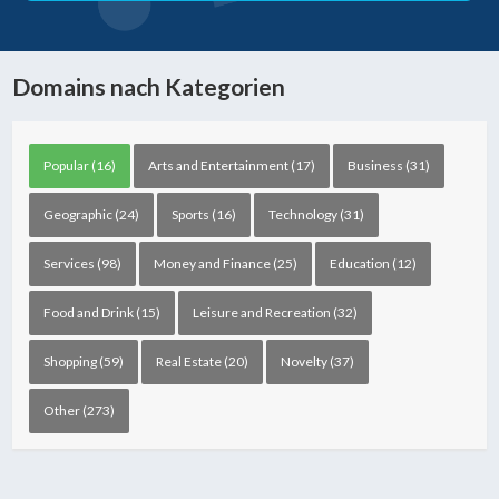
Domains nach Kategorien
Popular (16)
Arts and Entertainment (17)
Business (31)
Geographic (24)
Sports (16)
Technology (31)
Services (98)
Money and Finance (25)
Education (12)
Food and Drink (15)
Leisure and Recreation (32)
Shopping (59)
Real Estate (20)
Novelty (37)
Other (273)